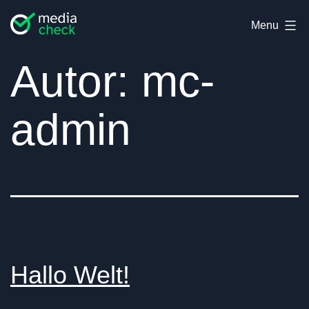
Skip
Media-
Menu
to
Check
content
Autor:
mc-
admin
Hallo Welt!