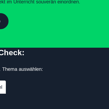
ekt im Unterricht souverän einordnen.
e
-Check:
n. Thema auswählen:
l